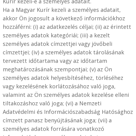
Kurír kezeli-e a személyes adatait.
Ha a Magyar Kurír kezeli a személyes adatait,
akkor Ön jogosult a következő információkhoz
hozzáférni: (i) az adatkezelés céljai; (ii) az érintett
személyes adatok kategóriái; (iii) a kezelt
személyes adatok címzettjei vagy jövőbeli
címzettjei; (iv) a személyes adatok tárolásának
tervezett időtartama vagy az időtartam
meghatározásának szempontjai; (v) az Ön
személyes adatok helyesbítéséhez, törléséhez
vagy kezelésének korlátozásához való joga,
valamint az Ön személyes adatok kezelése elleni
tiltakozáshoz való joga; (vi) a Nemzeti
Adatvédelmi és Információszabadság Hatósághoz
címzett panasz benyújtásának joga; (vii) a
személyes adatok forrására vonatkozó