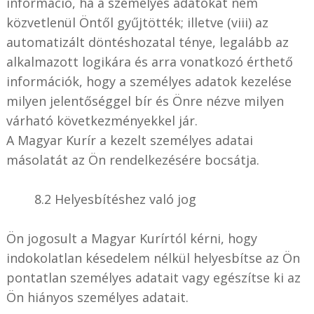
információ, ha a személyes adatokat nem
közvetlenül Öntől gyűjtötték; illetve (viii) az
automatizált döntéshozatal ténye, legalább az
alkalmazott logikára és arra vonatkozó érthető
információk, hogy a személyes adatok kezelése
milyen jelentőséggel bír és Önre nézve milyen
várható következményekkel jár.
A Magyar Kurír a kezelt személyes adatai
másolatát az Ön rendelkezésére bocsátja.
8.2 Helyesbítéshez való jog
Ön jogosult a Magyar Kurírtól kérni, hogy
indokolatlan késedelem nélkül helyesbítse az Ön
pontatlan személyes adatait vagy egészítse ki az
Ön hiányos személyes adatait.