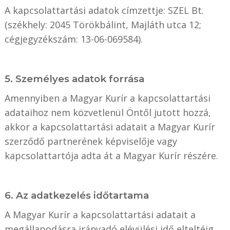
A kapcsolattartási adatok címzettje: SZEL Bt.
(székhely: 2045 Törökbálint, Majláth utca 12;
cégjegyzékszám: 13-06-069584).
5. Személyes adatok forrása
Amennyiben a Magyar Kurír a kapcsolattartási
adataihoz nem közvetlenül Öntől jutott hozzá,
akkor a kapcsolattartási adatait a Magyar Kurír
szerződő partnerének képviselője vagy
kapcsolattartója adta át a Magyar Kurír részére.
6. Az adatkezelés időtartama
A Magyar Kurír a kapcsolattartási adatait a
megállapodásra irányadó elévülési idő elteltéig