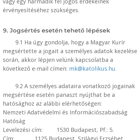
vagy egy harmadik fél jogos érdekeinek
érvényesítéséhez szükséges.
9. Jogsértés esetén tehető lépések
9.1 Ha úgy gondolja, hogy a Magyar Kurír
megsértette a jogait a személyes adatok kezelése
során, akkor lépjen velünk kapcsolatba a
következő e-mail címen:
mk@katolikus.hu.
9.2 A személyes adataira vonatkozó jogainak
megsértése esetén panaszt nyújthat be a
hatósághoz az alábbi elérhetőségen:
Nemzeti Adatvédelmi és Információszabadság
Hatóság
Levelezési cím: 1530 Budapest, Pf.: 5.
Cím: 1125 Budapest, Szilágyi Erzsébet