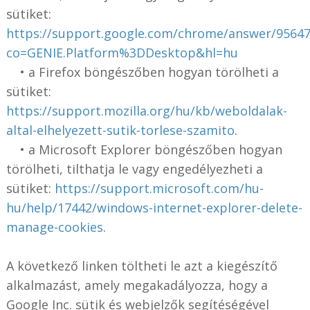
sütiket:
https://support.google.com/chrome/answer/95647
co=GENIE.Platform%3DDesktop&hl=hu
• a Firefox böngészőben hogyan törölheti a
sütiket:
https://support.mozilla.org/hu/kb/weboldalak-
altal-elhelyezett-sutik-torlese-szamito
.
• a Microsoft Explorer böngészőben hogyan
törölheti, tilthatja le vagy engedélyezheti a
sütiket:
https://support.microsoft.com/hu-
hu/help/17442/windows-internet-explorer-delete-
manage-cookies
.
A következő linken töltheti le azt a kiegészítő
alkalmazást, amely megakadályozza, hogy a
Google Inc. sütik és webjelzők segítéségével