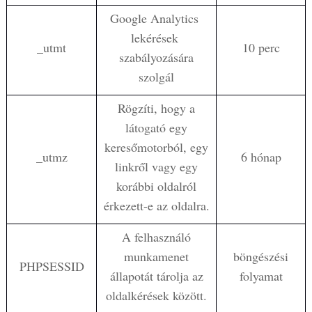
Google Analytics
lekérések
_utmt
10 perc
szabályozására
szolgál
Rögzíti, hogy a
látogató egy
keresőmotorból, egy
_utmz
6 hónap
linkről vagy egy
korábbi oldalról
érkezett-e az oldalra.
A felhasználó
munkamenet
böngészési
PHPSESSID
állapotát tárolja az
folyamat
oldalkérések között.