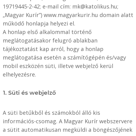
19719445-2-42; e-mail cím: mk@katolikus.hu;
„Magyar Kurír”) www.magyarkurir.hu domain alatt
működő honlapja helyezi el.
A honlap első alkalommal történő
meglátogatásakor felugró ablakban
tájékoztatást kap arról, hogy a honlap
meglátogatása esetén a számítógépén és/vagy
mobil eszközén süti, illetve webjelző kerül
elhelyezésre.
1. Süti és webjelző
A süti betűkből és számokból álló kis
információs-csomag. A Magyar Kurír webszervere
a sütit automatikusan megküldi a böngészőjének