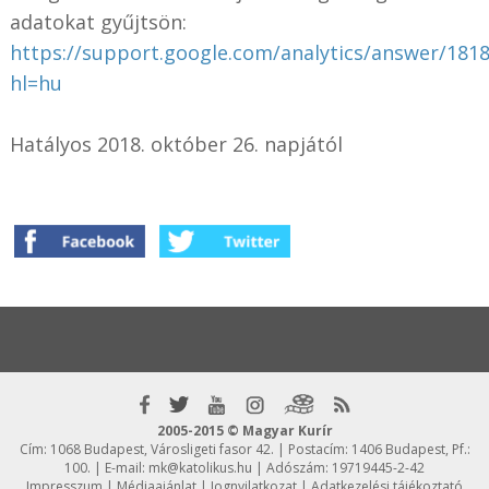
adatokat gyűjtsön:
https://support.google.com/analytics/answer/181
hl=hu
Hatályos 2018. október 26. napjától
2005-2015 © Magyar Kurír
Cím: 1068 Budapest, Városligeti fasor 42. | Postacím: 1406 Budapest, Pf.:
100. | E-mail:
mk@katolikus.hu
| Adószám: 19719445-2-42
Impresszum
|
Médiaajánlat
|
Jognyilatkozat
|
Adatkezelési tájékoztató