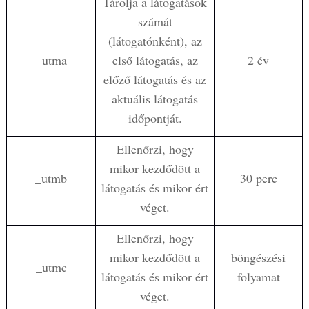
Tárolja a látogatások
számát
(látogatónként), az
_utma
első látogatás, az
2 év
előző látogatás és az
aktuális látogatás
időpontját.
Ellenőrzi, hogy
mikor kezdődött a
_utmb
30 perc
látogatás és mikor ért
véget.
Ellenőrzi, hogy
mikor kezdődött a
böngészési
_utmc
látogatás és mikor ért
folyamat
véget.