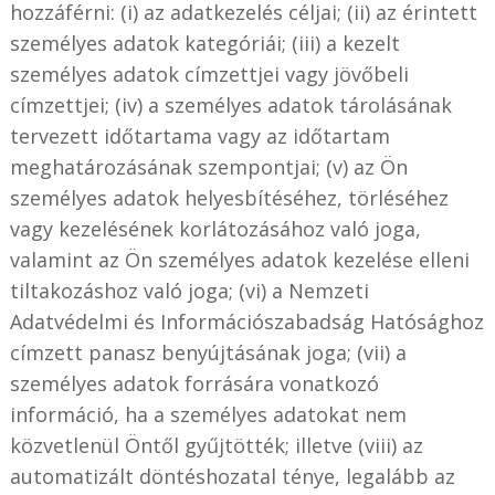
hozzáférni: (i) az adatkezelés céljai; (ii) az érintett
személyes adatok kategóriái; (iii) a kezelt
személyes adatok címzettjei vagy jövőbeli
címzettjei; (iv) a személyes adatok tárolásának
tervezett időtartama vagy az időtartam
meghatározásának szempontjai; (v) az Ön
személyes adatok helyesbítéséhez, törléséhez
vagy kezelésének korlátozásához való joga,
valamint az Ön személyes adatok kezelése elleni
tiltakozáshoz való joga; (vi) a Nemzeti
Adatvédelmi és Információszabadság Hatósághoz
címzett panasz benyújtásának joga; (vii) a
személyes adatok forrására vonatkozó
információ, ha a személyes adatokat nem
közvetlenül Öntől gyűjtötték; illetve (viii) az
automatizált döntéshozatal ténye, legalább az